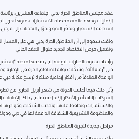
عقد مجلس المناطق الحرة بدبي اجتماعه العشرين، برئاسة
الإمارات وجهة عالمية مفضلة للاستثمارات، منوهاً بدور الم
استدامة الاستقرار ويحفّز النمو ويحوّل التحديات إلى فرص.
وتفعيل فرص الاقتصاد الجديد طوال العقد الحالي.
وأشاد سموه بالخيارات النوعية التي تقدمها منصة "استثم
دبي "رعاه الله"، وشكّلت بوابة للمناطق الحرة في الإمارة
الواعدة انطلاقاً من أفكار إبداعية مبتكرة ترسخ مكانة دبي 
يأتي ذلك فيما أعلنت الدولة في شهر أبريل الجاري عن تط
الشركات الناشئة والأفكار الإبداعية بما في ذلك الإقامات 
والاستثمارات وتحافظ عليها، وتجذب الشركات وكوادرها لاتخ
والمنظومة التشريعية الشفافة الداعمة لها في دبي ودولة 
مراحل جديدة لتجربة المناطق الحرة
وأكد سمو الشيخ أحمد بن سعيد آل مكتوم أن نموذج المنا