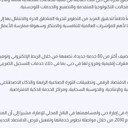
 مجالات التكنولوجيا المتقدمة والتصنيع والخدمات اللوجستية.
ي الحضرية 2040 تشكل إطاراً عاماً ناظماً لتحقيق المزيد من التطوير لتجربة المناطق الحرة وا
ا لأهم المؤشرات العالمية للتنافسية والابتكار وسهولة ممارسة الأعم
وبحث المجلس مرحلة جديدة من منصة "استثمر في دبي" تضيف أكثر من 80 خدمة جديدة، تضعها؛ 
 مقرات إقليمية وفروع لها في دبي، بما في ذلك خدمات التسجيل الضري
 الاقتصاد الرقمي وتطبيقات الثورة الصناعية الرابعة والذكاء الاصطناع
 والإنتاجية، والحوسبة السحابية، ومراكز الخدمة الذكية الافتراضية.
رة في إمارة دبي ولمساهمتها في الناتج المحلي للإمارة، مشيرا إلى أن 
في الناتج المحلي للإمارة لتصل إلى 250 مليار درهم بحلول عام 2030، من خلال مواصلة تطوير خدماتها