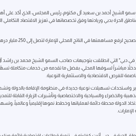
 سمو الشيخ أحمد بن سعيد آل مكتوم، رئيس المجلس، الذي أكد على أه
ناطق الحرة بدبي وريادتها وفق تخصصاتها في تعزيز الاقتصاد التكاملي ال
ر في دبي" التي انطلقت بتوجيهات صاحب السمو الشيخ محمد بن راشد آل
 ومدخلاً مباشراً لسوقها المحلي، بفضل ما تقدمه من خدمات متكاملة تسه
عاصمة للفرص الاقتصادية والاستثمارية النوعية.
وير واستحداث تسهيلات نوعية جديدة في منظومة الإقامة بالدولة وتش
الذهبية والخضراء والسياحية والاختصاصية وتأشيرات الزيارة القابلة للت
اذ الدولة محطة دائمة لعملياتها وخطط نموها إقليمياً وعالمياً، وتسهم
الإمارات.
طق الحرة في دبي أثبت كفاءته في تنمية قطاعات اقتصادية قائمة وبنا