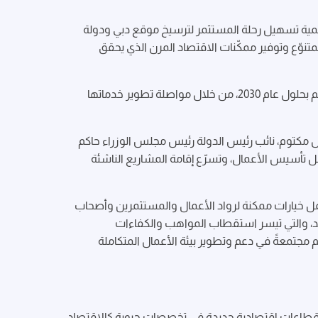
مية تسهيل رحلة المستثمر لترسيخ موقع دبي ودولة
متنوّع وتوفير ممكّنات الاقتصاد المرن الذي يحقق
ولفت سموه إلى أن المناطق الحرة بدبي هي على المسار الصحيح لرفع مساهمتها في الناتج المحلي للإمارة لتصل إلى 250 مليار درهم بحلول عام 2030، من خلال مواصلة تطوير خدماتها
 مكتوم، نائب رئيس الدولة رئيس مجلس الوزراء حاكم
ّل تأسيس الأعمال، وتسرّع إقامة المشاريع الناشئة
مل خيارات ممكنة لرواد الأعمال والمستثمرين وأصحاب
مديد، والتي تيسر استقطاب المواهب والكفاءات
 مجتمعةً في دعم وتطوير بيئة الأعمال المتكاملة
ء قطاعات اقتصادية جديدة في تخصصات حيوية كالاقتصاد