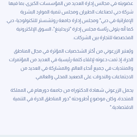
ﻋﻀﻮﻳﺘﻪ ﻓﻲ ﻣﺠﺎﻟﺲ إدارة اﻟﻌﺪﻳﺪ ﻣﻦ اﻟﻤﺆﺳﺴﺎت اﻟﻜﺒﺮى، ﺑﻤﺎ ﻓﻴﻬﺎ
ﺷﺮﻛﺔ دﺑﻲ ﻟﺼﻨﺎﻋﺎت اﻟﻄﻴﺮان وﻣﺠﻠﺲ ﺗﻨﻤﻴﺔ اﻟﻤﻮارد اﻟﺒﺸﺮﻳﺔ
اﻹﻣﺎراﺗﻴﺔ ﻓﻲ دﺑﻲ" وﻣﺠﻠﺲ إدارة ﺟﺎﻣﻌﺔ روﺗﺸﺴﺘﺮ ﻟﻠﺘﻜﻨﻮﻟﻮﺟﻴﺎ- دﺑﻲ.
ﻛﻤﺎ أﻧﻪ ﻳﺘﻮﱃ رﺋﺎﺳﺔ ﻣﺠﻠﺲ إدارة "ﺗﺮﻳﺪﻟﻴﻨﻎ"، اﻟﺴﻮق اﻹﻟﻜﺘﺮوﻧﻴﺔ
اﻟﻤﺨﺼﺼﺔ ﻟﻠﺘﺠﺎرة ﺑﻴﻦ اﻟﺸﺮﻛﺎت.
وﻳُﻌﺘﺒﺮ اﻟﺰرﻋﻮﻧﻲ ﻣﻦ أﻛﺜﺮ اﻟﺸﺨﺼﻴﺎت اﻟﻤﺆﺛﺮة ﻓﻲ ﻣﺠﺎل اﻟﻤﻨﺎﻃﻖ
اﻟﺤﺮة، إذ ﺗﻤﺖ دﻋﻮﺗﻪ ﻹﻟﻘﺎء ﻛﻠﻤﺔ رﺋﻴﺴﻴﺔ ﻓﻲ اﻟﻌﺪﻳﺪ ﻣﻦ اﻟﻤﺆﺗﻤﺮات
واﻟﻤﻨﺘﺪﻳﺎت ﻓﻲ ﺟﻤﻴﻊ أﻧﺤﺎء اﻟﻌﺎﻟﻢ، واﻟﻤﺸﺎرﻛﺔ ﻓﻲ اﻟﻌﺪﻳﺪ ﻣﻦ
اﻻﺟﺘﻤﺎﻋﺎت واﻟﻨﺪوات ﻋلى اﻟﺼﻌﻴﺪ اﻟﻤﺤﻠﻲ واﻟﻌﺎﻟﻤﻲ.
ﻳﺤﻤﻞ اﻟﺰرﻋﻮﻧﻲ ﺷﻬﺎدة اﻟﺪﻛﺘﻮراه ﻣﻦ ﺟﺎﻣﻌﺔ دورﻫﺎم ﻓﻲ اﻟﻤﻤﻠﻜﺔ
اﻟﻤﺘﺤﺪة، وﻛﺎن ﻣﻮﺿﻮع أﻃﺮوﺣﺘﻪ "دور اﻟﻤﻨﺎﻃﻖ اﻟﺤﺮة ﻓﻲ اﻟﺘﻨﻤﻴﺔ
اﻻﻗﺘﺼﺎدﻳﺔ."