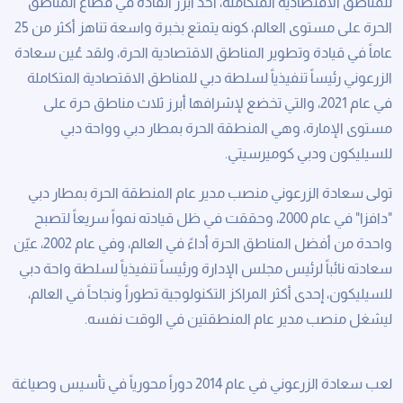
ﻟﻠﻤﻨﺎﻃﻖ اﻻﻗﺘﺼﺎدﻳﺔ اﻟﻤﺘﻜﺎﻣﻠﺔ، أﺣﺪ أﺑﺮز اﻟﻘﺎدة ﻓﻲ ﻗﻄﺎع اﻟﻤﻨﺎﻃﻖ
اﻟﺤﺮة على ﻣﺴﺘﻮى اﻟﻌﺎﻟﻢ، ﻛﻮﻧﻪ ﻳﺘﻤﺘﻊ ﺑﺨﺒﺮة واﺳﻌﺔ ﺗﻨﺎﻫﺰ أﻛﺜﺮ ﻣﻦ 25
ﻋﺎﻣﺎً ﻓﻲ ﻗﻴﺎدة وﺗﻄﻮﻳﺮ اﻟﻤﻨﺎﻃﻖ اﻻﻗﺘﺼﺎدﻳﺔ اﻟﺤرة، ولقد ﻋُﻴﻦ ﺳﻌﺎدة
اﻟﺰرﻋﻮﻧﻲ رﺋﻴﺴﺎً ﺗﻨﻔﻴﺬﻳﺎً ﻟﺴﻠﻄﺔ دﺑﻲ ﻟﻠﻤﻨﺎﻃﻖ اﻻﻗﺘﺼﺎدﻳﺔ اﻟﻤﺘﻜﺎﻣﻠﺔ
ﻓﻲ ﻋﺎم 2021، والتي تخضع لإشرافها أبرز ﺛﻼث ﻣﻨﺎﻃﻖ ﺣﺮة على
ﻣﺴﺘﻮى اﻹﻣﺎرة، وﻫﻲ اﻟﻤﻨﻄﻘﺔ اﻟﺤﺮة ﺑﻤﻄﺎر دﺑﻲ وواﺣﺔ دﺑﻲ
ﻟﻠﺴﻴﻠﻴﻜﻮن ودﺑﻲ ﻛﻮﻣﻴﺮﺳﻴﺘﻲ.
ﺗﻮﱃ ﺳﻌﺎدة اﻟﺰرﻋﻮﻧﻲ ﻣﻨﺼﺐ ﻣﺪﻳﺮ ﻋﺎم اﻟﻤﻨﻄﻘﺔ اﻟﺤﺮة ﺑﻤﻄﺎر دﺑﻲ
"داﻓﺰا" ﻓﻲ ﻋﺎم 2000، وﺣﻘﻘﺖ ﻓﻲ ﻇﻞ ﻗﻴﺎدﺗﻪ ﻧﻤﻮاً ﺳﺮﻳﻌﺎً ﻟﺘﺼﺒﺢ
واﺣﺪة ﻣﻦ أﻓﻀﻞ اﻟﻤﻨﺎﻃﻖ اﻟﺤﺮة أداءً ﻓﻲ اﻟﻌﺎﻟﻢ، وﻓﻲ ﻋﺎم 2002، ﻋﻴّﻦ
ﺳﻌﺎدﺗﻪ ﻧﺎﺋﺒﺎً ﻟﺮﺋﻴﺲ ﻣﺠﻠﺲ اﻹدارة ورﺋﻴﺴﺎً ﺗﻨﻔﻴﺬﻳﺎً ﻟﺴﻠﻄﺔ واﺣﺔ دﺑﻲ
ﻟﻠﺴﻴﻠﻴﻜﻮن، إﺣﺪى أﻛﺜﺮ اﻟﻤﺮاﻛﺰ اﻟﺘﻜﻨﻮﻟﻮﺟﻴﺔ ﺗﻄﻮراً وﻧﺠﺎﺣﺎً ﻓﻲ اﻟﻌﺎﻟﻢ،
ﻟﻴﺸﻐﻞ ﻣﻨﺼﺐ ﻣﺪﻳﺮ ﻋﺎم اﻟﻤﻨﻄﻘﺘﻴﻦ ﻓﻲ اﻟﻮﻗﺖ ﻧﻔﺴﻪ.
ﻟﻌﺐ ﺳﻌﺎدة اﻟﺰرﻋﻮﻧﻲ ﻓﻲ ﻋﺎم 2014 دوراً ﻣﺤﻮرﻳﺎً ﻓﻲ ﺗﺄﺳﻴﺲ وﺻﻴﺎﻏﺔ