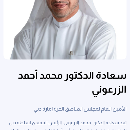
سعادة الدكتور محمد أحمد
الزرعوني
الأمين العام لمجلس المناطق الحرة إمارة دبي
ﻳُﻌﺪ ﺳﻌﺎدة اﻟﺪﻛﺘﻮر ﻣﺤﻤﺪ اﻟﺰرﻋﻮﻧﻲ، الرئيس التنفيذي ﻟﺴﻠﻄﺔ دﺑﻲ