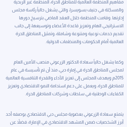
ﻣﻔﺎﻫﻴﻢ اﻟﻤﻨﻈﻤﺔ اﻟﻌﺎﻟﻤﻴﺔ ﻟﻠﻤﻨﺎﻃﻖ اﻟﺤﺮة، اﻟﻤﻨﻈﻤﺔ ﻏﻴﺮ اﻟﺮﺑﺤﻴﺔ
واﻟﻤﺴﺠّﻠﺔ ﻓﻲ ﺟﻨﻴﻒ بسويسرا، واﻟﺘﻲ ﻳﺸﻐﻞ ﺣﺎﻟﻴﺎً رﺋﺎﺳﺔ ﻣﺠﻠﺲ
إدارﺗﻬﺎ. وﻗﺎﻣﺖ اﻟﻤﻨﻈﻤﺔ ﺧﻼل اﻟﻌﻘﺪ اﻟﻤﺎﺿﻲ ﺑﺘﺮﺳﻴﺦ دورﻫﺎ
اﻻﺳﺘﺮاﺗﻴﺠﻲ اﻟﻬﺎم وﺗﻌﺰﻳﺰ ﻗﺎﻋﺪة اﻷﻋﻀﺎء وﺗﻮﺳﻴﻌﻬﺎ، إﱃ ﺟﺎﻧﺐ
ﺗﻘﺪﻳﻢ ﺧﺪﻣﺎت ﻧﻮﻋﻴﺔ وﻣﺘﻨﻮﻋﺔ وﺷﺎﻣﻠﺔ، وﺗﻤﺜﻴﻞ اﻟﻤﻨﺎﻃﻖ اﻟﺤﺮة
اﻟﻌﺎﻟﻤﻴﺔ أﻣﺎم اﻟﺤﻜﻮﻣﺎت واﻟﻤﻨﻈﻤﺎت اﻟﺪوﻟﻴﺔ.
وﻛﻤﺎ ﻳﺸﻐﻞ حالياً ﺳﻌﺎدة الدكتور اﻟﺰرﻋﻮﻧﻲ ﻣﻨﺼﺐ اﻷﻣﻴﻦ اﻟﻌﺎم
ﻟﻤﺠﻠﺲ اﻟﻤﻨﺎﻃﻖ اﻟﺤﺮة ﻓﻲ إمارة دﺑﻲ، منذ أن تم تأسيسة في عام
2015م ويهدف المجلس إلى تعزيز الأداء والقدرة التنافسية العالمية
للمناطق الحرة، ويعمل على دعم استدامة النمو الاقتصادي وتعزيز
الكفاءات الوطنية في سلطات وشركات المناطق الحرة.
ﻳﺘﻤﺘﻊ ﺳﻌﺎدة اﻟﺰرﻋﻮﻧﻲ ﺑﻌﻀﻮﻳﺔ ﻣﺠﻠﺲ دﺑﻲ اﻻﻗﺘﺼﺎدي ﺑﻮﺻﻔﻪ أﺣﺪ
أﺑﺮز اﻟﺸﺨﺼﻴﺎت ﺿﻤﻦ اﻟﻤﺸﻬﺪ اﻻﻗﺘﺼﺎدي ﻓﻲ اﻹﻣﺎرة، ﻓﻀﻼً ﻋﻦ