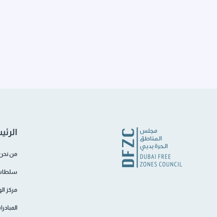
الرئي
من نحن
سلطات 
مركز ال
المبادر