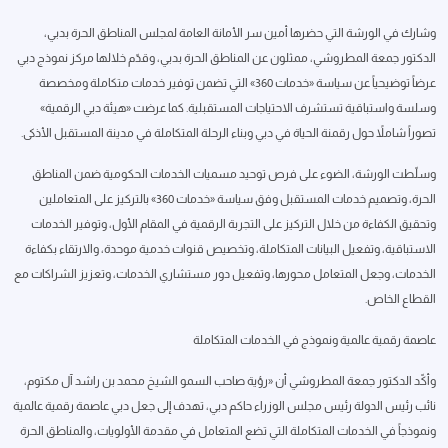
وشارك في الورشة التي حضرها أمين سر الأمانة العامة لمجلس المناطق الحرة بدبي،
الدكتور جمعة المطروشي، ممثلون عن المناطق الحرة بدبي، وقدّم خلالها مركز نموذج دبي
عرضاً توضيحياً عن سياسة «خدمات 360» التي تضمن توفير خدمات متكاملة ومخصصة
وسلسة واستباقية تستشرف الاحتياجات المستقبلية. كما عرضت «هيئة دبي الرقمية»
تصوراً شاملاً حول رقمنة الحياة في دبي وبناء الرحلة المتكاملة في مدينة المستقبل الأذكى.
وسلّطت الورشة، الضوء على فرص توحيد مسميات الخدمات الحكومية ضمن المناطق
الحرة، وتصميم خدمات المستقبل وفق سياسة «خدمات 360» بالتركيز على المتعاملين
وتحقيق الكفاءة من خلال التركيز على التجربة الرقمية في المقام الأول، وتوفير الخدمات
الاستباقية، وتفعيل البيانات المتكاملة، وتخصيص قنوات خدمية موحدة، والارتقاء بكفاءة
الخدمات، وجعل المتعامل محورها، وتفعيل دور مستشاري الخدمات، وتعزيز الشراكات مع
القطاع الخاص.
عاصمة رقمية عالمية ونموذج في الخدمات المتكاملة
وأكّد الدكتور جمعة المطروشي أن «رؤية صاحب السمو الشيخ محمد بن راشد آل مكتوم،
نائب رئيس الدولة رئيس مجلس الوزراء حاكم دبي، تهدف إلى جعل دبي عاصمة رقمية عالمية
ونموذجاً في الخدمات المتكاملة التي تضع المتعامل في مقدمة الأولويات، والمناطق الحرة