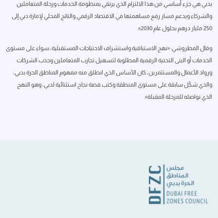
بدبي هي جزء أساسي من هذا الالتزام الذي يرتقي بمنظومة الخدمات ورحلة المتعاملين
والشركاء ويدعم مسار رفع مساهمتها في الاقتصاد الرقمي والناتج المحلي لإمارة دبي إلى
250 مليار درهم بحلول عام 2030».
وقال المطروشي: «نهج الاستباقية واستشراف الاحتياجات المستقبلية، سواء على مستوى
الخدمات أو البنى التحتية الرقمية المطلوبة لتسهيل تجارب المتعاملين وجذب الشركات
ورواد الأعمال والمستثمرين، كان الأساس الذي انطلق منه مفهوم المناطق الحرة بدبي،
والذي شكّل سابقة على مستوى المنطقة وكتب قصة نجاح استثنائية لدبي، وهو النهج
الذي نواصله للمرحلة المقبلة».